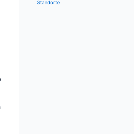
Standorte
O
e