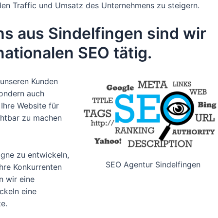
den Traffic und Umsatz des Unternehmens zu steigern.
s aus Sindelfingen sind wir
ationalen SEO tätig.
r unseren Kunden
sondern auch
 Ihre Website für
chtbar zu machen
gne zu entwickeln,
SEO Agentur Sindelfingen
Ihre Konkurrenten
n wir eine
keln eine
e.