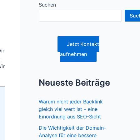
Suchen
Suc
Jetzt Kontakt
ir
aufnehmen
m
ir
Neueste Beiträge
Warum nicht jeder Backlink
gleich viel wert ist – eine
Einordnung aus SEO-Sicht
Die Wichtigkeit der Domain-
Analyse für eine bessere