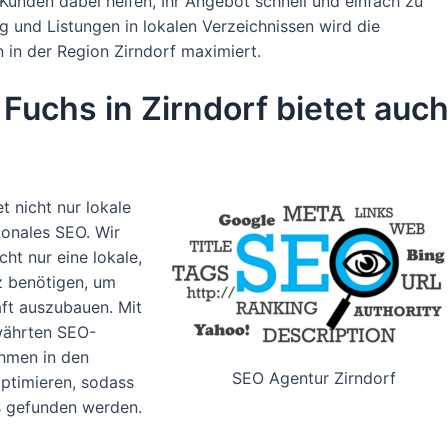
 Kunden dabei helfen, Ihr Angebot schnell und einfach zu
 und Listungen in lokalen Verzeichnissen wird die
n in der Region Zirndorf maximiert.
uchs in Zirndorf bietet auc
t nicht nur lokale
ionales SEO. Wir
ht nur eine lokale,
z benötigen, um
äft auszubauen. Mit
währten SEO-
ehmen in den
SEO Agentur Zirndorf
ptimieren, sodass
s gefunden werden.