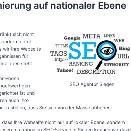
erung auf nationaler Ebene
änkt sich nicht
sondern bietet
 wir Ihre Webseite
gebnissen für
anz oben steht.
ler Ebene
SEO Agentur Siegen
v hochwertigen
gerichtet ist und
eren auch Ihre
erzustellen, dass Sie sich von der Masse abheben.
g, dass Ihre Webseite nicht nur auf lokaler Ebene, sondern
t unserem nationalen SEO-Service in Siegen können wir dazu