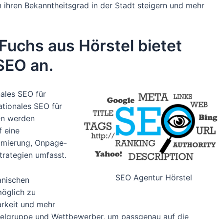
 ihren Bekanntheitsgrad in der Stadt steigern und mehr
uchs aus Hörstel bietet
SEO an.
nales SEO für
tionales SEO für
en werden
f eine
timierung, Onpage-
rategien umfasst.
SEO Agentur Hörstel
anischen
öglich zu
arkeit und mehr
 Zielgruppe und Wettbewerber, um passgenau auf die