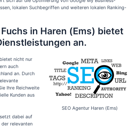
rt sich auf die Optimierung von Google My Business-
ssen, lokalen Suchbegriffen und weiteren lokalen Ranking-
Fuchs in Haren (Ems) bietet
ienstleistungen an.
ietet nicht nur
dern auch
chland an. Durch
relevante
ie Ihre Reichweite
ielle Kunden aus
SEO Agentur Haren (Ems)
etzt dabei auf
 der relevanten