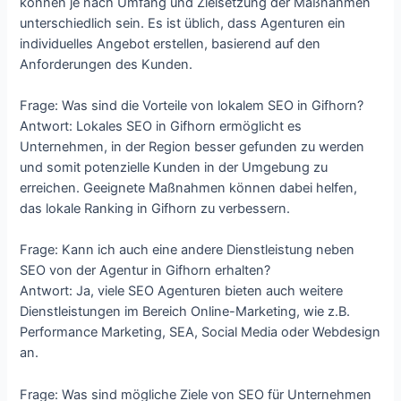
können je nach Umfang und Zielsetzung der Maßnahmen
unterschiedlich sein. Es ist üblich, dass Agenturen ein
individuelles Angebot erstellen, basierend auf den
Anforderungen des Kunden.
Frage: Was sind die Vorteile von lokalem SEO in Gifhorn?
Antwort: Lokales SEO in Gifhorn ermöglicht es
Unternehmen, in der Region besser gefunden zu werden
und somit potenzielle Kunden in der Umgebung zu
erreichen. Geeignete Maßnahmen können dabei helfen,
das lokale Ranking in Gifhorn zu verbessern.
Frage: Kann ich auch eine andere Dienstleistung neben
SEO von der Agentur in Gifhorn erhalten?
Antwort: Ja, viele SEO Agenturen bieten auch weitere
Dienstleistungen im Bereich Online-Marketing, wie z.B.
Performance Marketing, SEA, Social Media oder Webdesign
an.
Frage: Was sind mögliche Ziele von SEO für Unternehmen