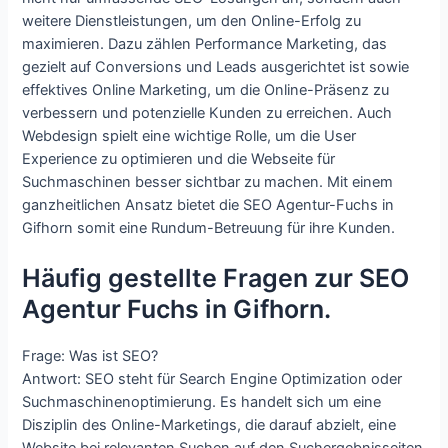
weitere Dienstleistungen, um den Online-Erfolg zu
maximieren. Dazu zählen Performance Marketing, das
gezielt auf Conversions und Leads ausgerichtet ist sowie
effektives Online Marketing, um die Online-Präsenz zu
verbessern und potenzielle Kunden zu erreichen. Auch
Webdesign spielt eine wichtige Rolle, um die User
Experience zu optimieren und die Webseite für
Suchmaschinen besser sichtbar zu machen. Mit einem
ganzheitlichen Ansatz bietet die SEO Agentur-Fuchs in
Gifhorn somit eine Rundum-Betreuung für ihre Kunden.
Häufig gestellte Fragen zur SEO
Agentur Fuchs in Gifhorn.
Frage: Was ist SEO?
Antwort: SEO steht für Search Engine Optimization oder
Suchmaschinenoptimierung. Es handelt sich um eine
Disziplin des Online-Marketings, die darauf abzielt, eine
Website bei relevanten Suchen auf den Suchergebnisseiten