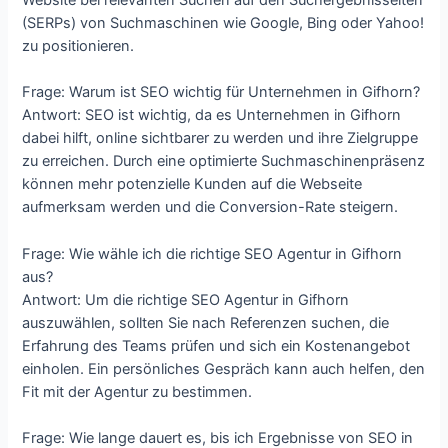
(SERPs) von Suchmaschinen wie Google, Bing oder Yahoo!
zu positionieren.
Frage: Warum ist SEO wichtig für Unternehmen in Gifhorn?
Antwort: SEO ist wichtig, da es Unternehmen in Gifhorn
dabei hilft, online sichtbarer zu werden und ihre Zielgruppe
zu erreichen. Durch eine optimierte Suchmaschinenpräsenz
können mehr potenzielle Kunden auf die Webseite
aufmerksam werden und die Conversion-Rate steigern.
Frage: Wie wähle ich die richtige SEO Agentur in Gifhorn
aus?
Antwort: Um die richtige SEO Agentur in Gifhorn
auszuwählen, sollten Sie nach Referenzen suchen, die
Erfahrung des Teams prüfen und sich ein Kostenangebot
einholen. Ein persönliches Gespräch kann auch helfen, den
Fit mit der Agentur zu bestimmen.
Frage: Wie lange dauert es, bis ich Ergebnisse von SEO in