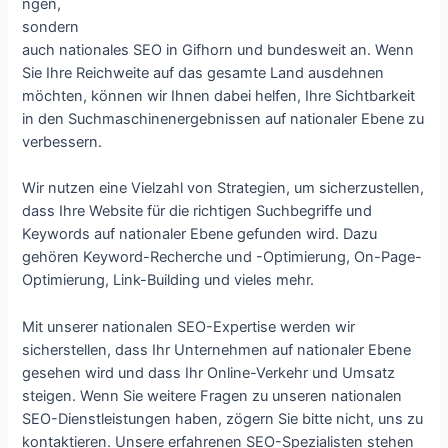
ngen,
sondern
auch nationales SEO in Gifhorn und bundesweit an. Wenn
Sie Ihre Reichweite auf das gesamte Land ausdehnen
möchten, können wir Ihnen dabei helfen, Ihre Sichtbarkeit
in den Suchmaschinenergebnissen auf nationaler Ebene zu
verbessern.
Wir nutzen eine Vielzahl von Strategien, um sicherzustellen,
dass Ihre Website für die richtigen Suchbegriffe und
Keywords auf nationaler Ebene gefunden wird. Dazu
gehören Keyword-Recherche und -Optimierung, On-Page-
Optimierung, Link-Building und vieles mehr.
Mit unserer nationalen SEO-Expertise werden wir
sicherstellen, dass Ihr Unternehmen auf nationaler Ebene
gesehen wird und dass Ihr Online-Verkehr und Umsatz
steigen. Wenn Sie weitere Fragen zu unseren nationalen
SEO-Dienstleistungen haben, zögern Sie bitte nicht, uns zu
kontaktieren. Unsere erfahrenen SEO-Spezialisten stehen