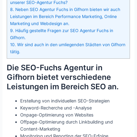
unserer SEO-Agentur Fuchs?
8.
Neben SEO Agentur Fuchs in Gifhorn bieten wir auch
Leistungen im Bereich Performance Marketing, Online
Marketing und Webdesign an.
9.
Häufig gestellte Fragen zur SEO Agentur Fuchs in
Gifhorn.
10.
Wir sind auch in den umliegenden Städten von Gifhorn
tätig.
Die SEO-Fuchs Agentur in
Gifhorn bietet verschiedene
Leistungen im Bereich SEO an.
Erstellung von individuellen SEO-Strategien
Keyword-Recherche und -Analyse
Onpage-Optimierung von Websites
Offpage-Optimierung durch Linkbuilding und
Content-Marketing
Monitoring und Reporting der SEO-Erfolge