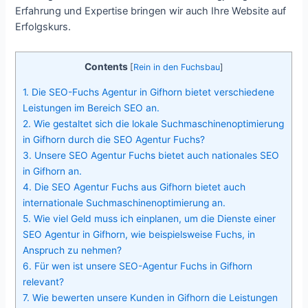
Erfahrung und Expertise bringen wir auch Ihre Website auf
Erfolgskurs.
Contents
[
Rein in den Fuchsbau
]
1.
Die SEO-Fuchs Agentur in Gifhorn bietet verschiedene
Leistungen im Bereich SEO an.
2.
Wie gestaltet sich die lokale Suchmaschinenoptimierung
in Gifhorn durch die SEO Agentur Fuchs?
3.
Unsere SEO Agentur Fuchs bietet auch nationales SEO
in Gifhorn an.
4.
Die SEO Agentur Fuchs aus Gifhorn bietet auch
internationale Suchmaschinenoptimierung an.
5.
Wie viel Geld muss ich einplanen, um die Dienste einer
SEO Agentur in Gifhorn, wie beispielsweise Fuchs, in
Anspruch zu nehmen?
6.
Für wen ist unsere SEO-Agentur Fuchs in Gifhorn
relevant?
7.
Wie bewerten unsere Kunden in Gifhorn die Leistungen