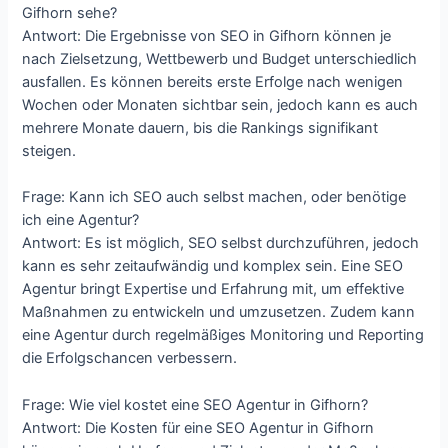
Gifhorn sehe?
Antwort: Die Ergebnisse von SEO in Gifhorn können je
nach Zielsetzung, Wettbewerb und Budget unterschiedlich
ausfallen. Es können bereits erste Erfolge nach wenigen
Wochen oder Monaten sichtbar sein, jedoch kann es auch
mehrere Monate dauern, bis die Rankings signifikant
steigen.
Frage: Kann ich SEO auch selbst machen, oder benötige
ich eine Agentur?
Antwort: Es ist möglich, SEO selbst durchzuführen, jedoch
kann es sehr zeitaufwändig und komplex sein. Eine SEO
Agentur bringt Expertise und Erfahrung mit, um effektive
Maßnahmen zu entwickeln und umzusetzen. Zudem kann
eine Agentur durch regelmäßiges Monitoring und Reporting
die Erfolgschancen verbessern.
Frage: Wie viel kostet eine SEO Agentur in Gifhorn?
Antwort: Die Kosten für eine SEO Agentur in Gifhorn