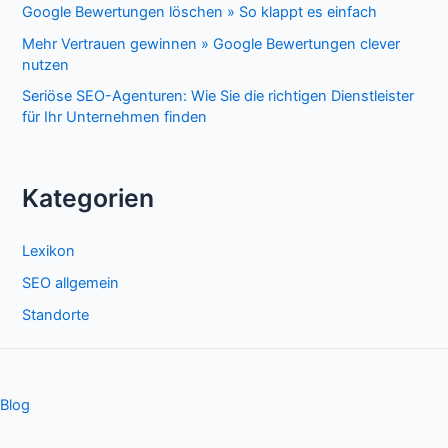
Google Bewertungen löschen » So klappt es einfach
Mehr Vertrauen gewinnen » Google Bewertungen clever
nutzen
Seriöse SEO-Agenturen: Wie Sie die richtigen Dienstleister
für Ihr Unternehmen finden
Kategorien
Lexikon
SEO allgemein
Standorte
Blog