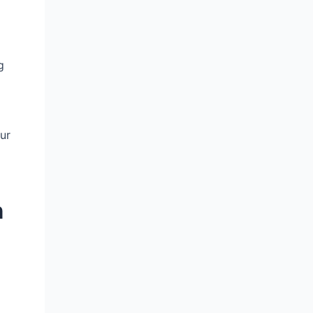
g
ur
n